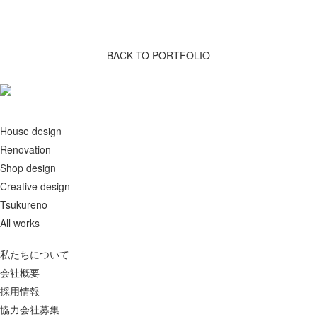
Tsukuba, Ibaraki
BACK TO PORTFOLIO
House design
Renovation
Shop design
Creative design
Tsukureno
All works
私たちについて
会社概要
採用情報
協力会社募集